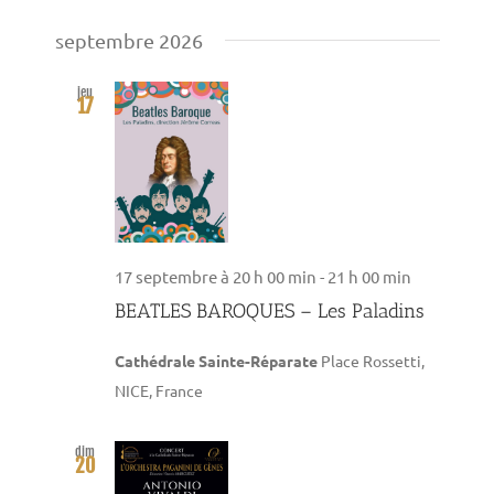
de
Sélectionnez
par
vues
une
septembre 2026
consultat
Évèneme
date.
jeu
17
17 septembre à 20 h 00 min
-
21 h 00 min
BEATLES BAROQUES – Les Paladins
Cathédrale Sainte-Réparate
Place Rossetti,
NICE, France
dim
20