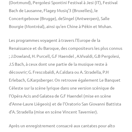
(Dortmund), Pergolesi Spontini Festival à Jesi (IT), Festival
Bach de Lausanne, Flagey Musiq’3 (Bruxelles), le
Concertgebouw (Brugge), deSingel (Antwerpen), Salle
Bourgie (Montréal), ainsi qu’en Chine à Pékin et Wuhan.
Les programmes voyagent à travers l’Europe de la
Renaissance et du Baroque, des compositeurs les plus connus
; J.Dowland, H. Purcell, G.F Haendel , A.Vivaldi, G.B Pergolesi,
J.S Bach, à ceux dont une partie de la musique reste à
découvrir; G. Frescobaldi, A.Caldara ou A. Stradella, P.H
Erlebach, G.Karpsberger. On retrouve également Le Banquet
Céleste sur la scène lyrique dans une version scénique de
l’Opéra Acis and Galatea de G.F Haendel (mise en scène
d’Anne-Laure Liégeois) et de l’Oratorio San Giovanni Battista
d’A. Stradella (mise en scène Vincent Tavernier).
Après un enregistrement consacré aux cantates pour alto